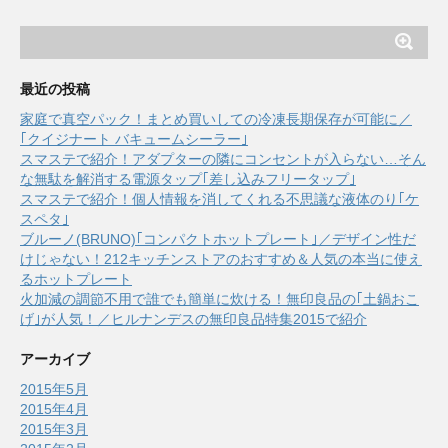
最近の投稿
家庭で真空パック！まとめ買いしての冷凍長期保存が可能に／
｢クイジナート バキュームシーラー｣
スマステで紹介！アダプターの隣にコンセントが入らない…そん
な無駄を解消する電源タップ｢差し込みフリータップ｣
スマステで紹介！個人情報を消してくれる不思議な液体のり｢ケ
スペタ｣
ブルーノ(BRUNO)｢コンパクトホットプレート｣／デザイン性だ
けじゃない！212キッチンストアのおすすめ＆人気の本当に使え
るホットプレート
火加減の調節不用で誰でも簡単に炊ける！無印良品の｢土鍋おこ
げ｣が人気！／ヒルナンデスの無印良品特集2015で紹介
アーカイブ
2015年5月
2015年4月
2015年3月