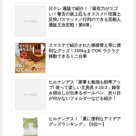
日テレ 通販で紹介！「吸収力がスゴ
い！毒舌の坂上忍もオススメ!! 珪藻土
足快バスマット／行列のできる芸能人
通販王決定戦！第8弾」
スマステで紹介された模様替え等に便
利なグッズ！150kgまでOK ラクラク
移動できるミニ台車
ヒルナンデス「家事も勉強も効率アッ
プ! 使って楽しい文房具 #.10-2」録音
＆頭出しが出来るボールペン、折り目
が付かないフォルダーなどを紹介！
ヒルナンデス！「夏に便利なアイデア
グッズランキング」【6位〜】