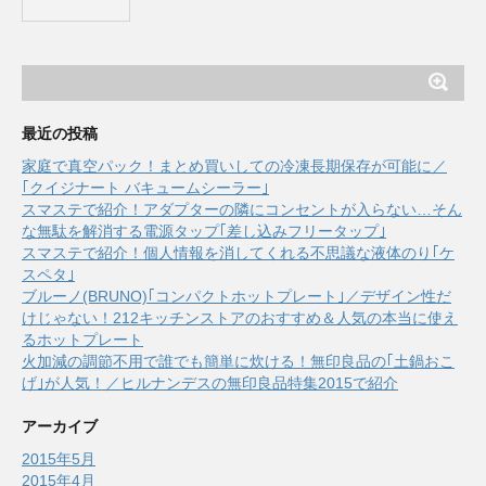
最近の投稿
家庭で真空パック！まとめ買いしての冷凍長期保存が可能に／
｢クイジナート バキュームシーラー｣
スマステで紹介！アダプターの隣にコンセントが入らない…そん
な無駄を解消する電源タップ｢差し込みフリータップ｣
スマステで紹介！個人情報を消してくれる不思議な液体のり｢ケ
スペタ｣
ブルーノ(BRUNO)｢コンパクトホットプレート｣／デザイン性だ
けじゃない！212キッチンストアのおすすめ＆人気の本当に使え
るホットプレート
火加減の調節不用で誰でも簡単に炊ける！無印良品の｢土鍋おこ
げ｣が人気！／ヒルナンデスの無印良品特集2015で紹介
アーカイブ
2015年5月
2015年4月